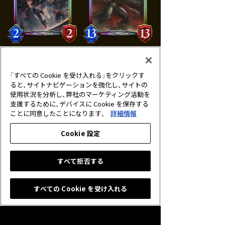
紅き血の女王・ヴァンピィ
アルティメットバハムート
レジェンド
レジェンド
「すべての Cookie を受け入れる」をクリックす
ると、サイトナビゲーションを強化し、サイトの
使用状況を分析し、弊社のマーケティング活動を
支援するために、デバイスに Cookie を保存する
ことに同意したことになります。
詳細情報
Cookie 設定
すべて拒否する
名称：Shadowverse(シャドウバース)
ジャンル：対戦型オンラインTCG
価格：基本無料（アイテム課金制）
すべての Cookie を受け入れる
【iOS版】必須環境：iOS 12.0以降
【Google Play版】必須環境：Android 7.0以降
【DMM GAMES版/Steam版】