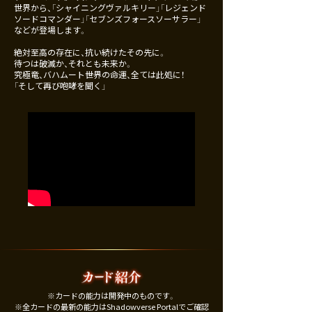
世界から、「シャイニングヴァルキリー」「レジェンド
ソードコマンダー」「セブンズフォースソーサラー」
などが登場します。
絶対至高の存在に、抗い続けたその先に。
待つは破滅か、それとも未来か。
究極竜、バハムート――世界の命運、全ては此処に！
「そして再び咆哮を聞く」
※カードの能力は開発中のものです。
※全カードの最新の能力は
Shadowverse Portal
でご確認