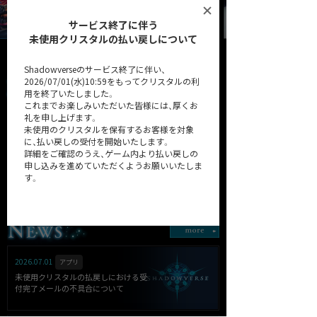
サービス終了に伴う
未使用クリスタルの払い戻しについて
Shadowverseのサービス終了に伴い、
2026/07/01(水)10:59をもってクリスタルの利
用を終了いたしました。
これまでお楽しみいただいた皆様には、厚くお
礼を申し上げます。
未使用のクリスタルを保有するお客様を対象
に、払い戻しの受付を開始いたします。
詳細をご確認のうえ、ゲーム内より払い戻しの
申し込みを進めていただくようお願いいたしま
32弾カードパック「Heroes of
第31弾カードパック
す。
Shadowverse / ヒーローズ・
「Resurgent Legends / リサー
オブ・シャドウバース」
ジェント・レジェンズ」
詳細はこちら
2026.07.01
アプリ
未使用クリスタルの払戻しにおける受
付完了メールの不具合について