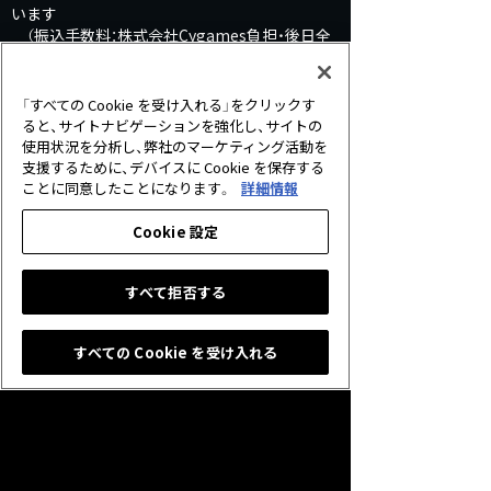
います
（振込手数料：株式会社Cygames負担・後日全
額払）
●注意事項
「すべての Cookie を受け入れる」をクリックす
・ご本人様確認のため、払戻しは「Shadowvers
ると、サイトナビゲーションを強化し、サイトの
e」アプリ内のフォームから申請していただく必
使用状況を分析し、弊社のマーケティング活動を
要があります。未使用のクリスタルをお持ちの
支援するために、デバイスに Cookie を保存する
方は、払戻しが完了するまではアプリをアンイン
ことに同意したことになります。
詳細情報
ストールしないようお願いいたします。
・ご指定いただく口座は日本国内のみとさせて
Cookie 設定
いただきます。
・お振込は2026年10月1日以降から順次お振込
すべて拒否する
みさせていただきます。
・払戻しが完了するまで、本アプリを削除しない
ようご注意ください。
すべての Cookie を受け入れる
・調査の結果、お客様のアカウントに未使用の
「クリスタル」を保有されていなかった場合、払
戻しは行われません。
・必要に応じてご本人様確認をさせていただく
場合がありますので、あらかじめご了承くださ
い。