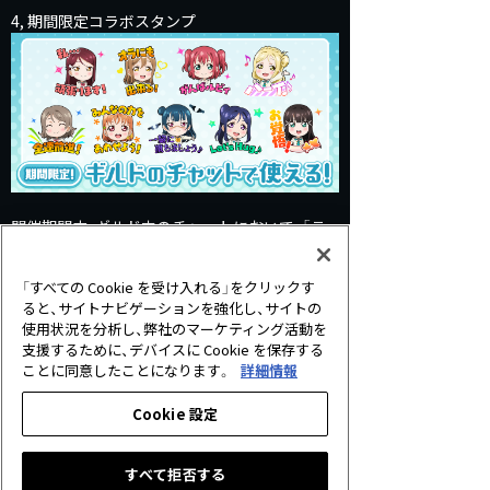
4, 期間限定コラボスタンプ
開催期間中、ギルド内のチャットにおいて、「ラ
ブライブ！スクールアイドルフェスティバル」の
特別なスタンプをご利用いただけます！
「すべての Cookie を受け入れる」をクリックす
ると、サイトナビゲーションを強化し、サイトの
【開催期間】
使用状況を分析し、弊社のマーケティング活動を
8月22日 メンテナンス終了後 ～ 9月25日 23:5
支援するために、デバイスに Cookie を保存する
9
ことに同意したことになります。
詳細情報
※開催期間終了後は新たに期間限定コラボスタ
ンプの送信はできません。
Cookie 設定
※送信された期間限定コラボスタンプは、開催
期間が終了後でもチャット上では表示されま
すべて拒否する
す。