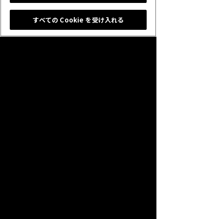
【注意事項】
すべての Cookie を受け入れる
・期間限定コラボスタンプは、「ラブライブ！スク
ールアイドルフェスティバル」のゲーム内で使用
されているスタンプと同一のものではありませ
ん。
▼「ラブライブ！サンシャイン!!」とは
新しい「みんなで叶える物語」をキーワードにオ
ールメディア展開するスクールアイドルプロジ
ェクト。
静岡県沼津市・内浦で生まれたスクールアイドル
グループ「Aqours」による、アニメーションPV(D
VD&BD)付音楽CDリリースの他、イベント、雑
誌、スマートフォン向けアプリなど、様々なメデ
ィアを巻き込んだ展開を行っています。
2015年4月、電撃G’sマガジンを皮切りにプロジ
ェクト始動。同年10月に1stシングル「君のここ
ろは輝いてるかい？」をリリース。そして、2016
年7月よりTVアニメが放送され、2017年2月25
日、26日に横浜アリーナでAqours初のワンマン