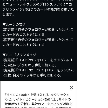
とニュートラルクラスのブロンズレア《ミニゴ
ブリンメイジ》の2つのカードの能力を変更いた
します。
▼ルーンの貫き
（変更前）「自分のフォロワーが進化したとき、こ
のカードのコストを1にする」
（変更後）「自分のフォロワーが進化したとき、こ
のカードのコストを2にする」
▼ミニゴブリンメイジ
（変更前）「コスト2のフォロワーをランダムに1
枚、自分のデッキから手札に加える」
（変更後）「コスト2以下のフォロワーをランダム
に1枚、自分のデッキから手札に加える」
能力変更に伴い、上記2つのカードを分解したと
きに得られるレッドエーテル量を期間限定で変
「すべての Cookie を受け入れる」をクリックす
更いたします。
ると、サイトナビゲーションを強化し、サイトの
また、《ミニゴブリンメイジ》に関わるカードで
使用状況を分析し、弊社のマーケティング活動を
あるとして、ニュートラルクラスのシルバーレ