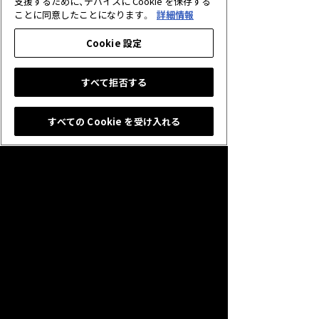
支援するために、デバイスに Cookie を保存する
ア《歴戦の傭兵・フィーナ》を分解したときに得
ことに同意したことになります。
詳細情報
られるレッドエーテル量も併せて変更いたしま
す。
Cookie 設定
※《歴戦の傭兵・フィーナ》にカード能力の変更
はありません。
すべて拒否する
▼《ルーンの貫き》《歴戦の傭兵・フィーナ》を分
解したときに得られるレッドエーテル
すべての Cookie を受け入れる
ノーマル版：50個 → 200個
プレミアム版：120個 → 200個
▼《ミニゴブリンメイジ》を分解したときに得ら
れるレッドエーテル
ノーマル版：10個 → 50個
プレミアム版：30個 → 50個
変更の経緯と詳細に関しては「2月27日アップデ
ート時のカードの変更について」をご覧くださ
い。
今後とも「Shadowverse」をよろしくお願いい