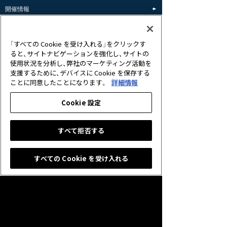
開催情報
不具合情報
「すべての Cookie を受け入れる」をクリックす
ると、サイトナビゲーションを強化し、サイトの
使用状況を分析し、弊社のマーケティング活動を
支援するために、デバイスに Cookie を保存する
ことに同意したことになります。
詳細情報
Cookie 設定
名称：Shadowverse(シャドウバース)
すべて拒否する
ジャンル：対戦型オンラインTCG
価格：基本無料（アイテム課金制）
【iOS版】必須環境：iOS 12.0以降
すべての Cookie を受け入れる
【Google Play版】必須環境：Android 7.0以降
【DMM GAMES版/Steam版】
必須環境：Windows 10（64ビット）、macOS 11 Big Sur
以上
※Apple シリコン搭載のMacコンピュータはサポート対
象外となります