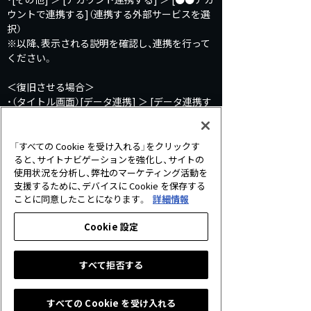
ウントで連携する]（連携する外部サービスを選
択）
※以降、表示される説明を確認し、連携を行って
ください。
＜復旧させる場合＞
・（タイトル画面）[データ連携] ＞ [データ連携す
る] ＞ [連携済み]（連携済みの外部サービスを選
択）
※以降、表示される説明を確認し、連携を行って
「すべての Cookie を受け入れる」をクリックす
ください。
ると、サイトナビゲーションを強化し、サイトの
使用状況を分析し、弊社のマーケティング活動を
支援するために、デバイスに Cookie を保存する
■PC版のゲームデータは、プラットフォームの
ことに同意したことになります。
詳細情報
アカウントと連携されています。
PC版「Shadowverse」のゲームデータは、ご利用
Cookie 設定
の「DMMアカウント」もしくは「Steamアカウン
ト」に連携されています。
異なるPC端末で同じゲームデータを利用する場
すべて拒否する
合は、同じ「DMMアカウント」「Steamアカウン
ト」で当アプリをインストールしてください。
すべての Cookie を受け入れる