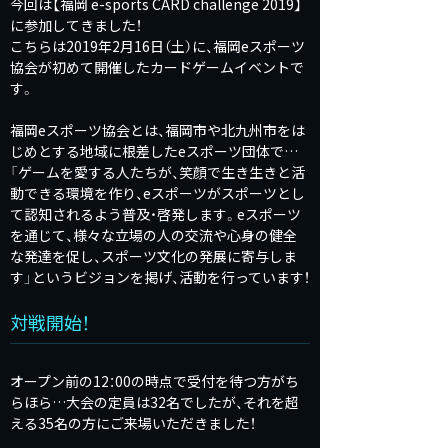
今回は【福岡 e-sports CARD challenge 2019】
に参加してきました！
こちらは2019年2月16日（土）に、福岡eスポーツ
協会が初めて開催したカードゲームイベントで
す。
福岡eスポーツ協会とは、福岡市や北九州市をは
じめとする地域に根差したeスポーツ団体で…
「ゲームを愛する人たちが、笑顔で生き生きと活
動できる環境を作り、eスポーツがスポーツとし
て認知されるよう普及・啓発します。eスポーツ
を通じて、様々な立場の人の交流や心身の健全
な発達を促し、スポーツ文化の発展に寄与しま
す」というビジョンを掲げ、活動を行っています！
対戦開始！
オープン前の12：00の時点で受付を待つ方がち
らほら…大会の定員は32名でしたが、それを超
える35名の方にご来場いただきました！