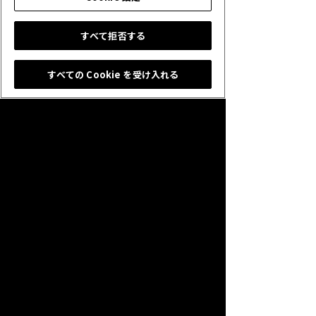
っていたのですが、高確率でヴァンパイアを選択
されてしまい「またヴァンパイアじゃん～！」と
こぼしつつも、終始楽しそうに対戦していまし
すべて拒否する
た。
この日は木村プロデューサーとみかんで合計24
すべての Cookie を受け入れる
名の来場者の方と対戦させていただきました。
改めて、対戦コーナーにご参加いただいた皆様
本当にありがとうございました。
それではまた更新します(/・ω・)/
kuroebiの『シャドナビでRAGEにエントリーしよう！』
みかん日記「RAGE Shadowverse 2019 Summer 予選大
会に行ってきました！」