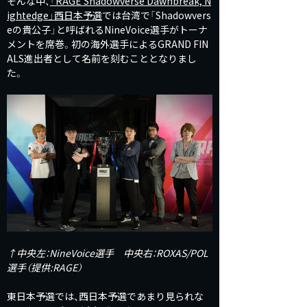
そんな中、
「RAGE Shadowverse Dawnbreak, N
ightedge」西日本予選
では台湾で「Shadowvers
eの貴公子」と呼ばれるNineVoice選手がトーナ
メントを席巻。初の海外選手によるGRAND FIN
ALS進出者として名前を刻むこととなりまし
た。
↑中央左：NineVoice選手 中央右：ROXAS/POL
選手（提供:RAGE
）
東日本予選では、西日本予選であまり見られな