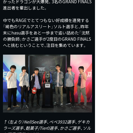
かったドラゴンが大爆発。3名のGRAND FINALS
進出者を輩出しました。
中でもRAGEでとてつもない好成績を連発する
「褐色のリアルアスリート」ソルト選手と、昨年
末にhasu選手をあと一歩まで追い詰めた「沈黙
の勝負師」かさご選手が2度目のGRAND FINALS
へと挑むということで、注目を集めています。
↑（左より）NellSee選手、ぺぺ3932選手、ゲキカ
ラーズ選手、麩菓子/Tier0選手、かさご選手、ソル