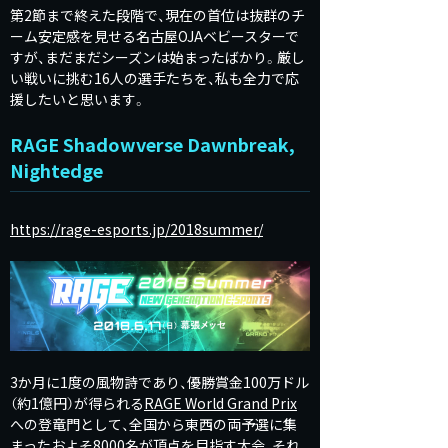
第2節まで終えた段階で、現在の首位は抜群のチ
ーム安定感を見せる名古屋OJAベビースターで
すが、まだまだシーズンは始まったばかり。厳し
い戦いに挑む16人の選手たちを、私も全力で応
援したいと思います。
RAGE Shadowverse Dawnbreak,
Nightedge
https://rage-esports.jp/2018summer/
3か月に1度の風物詩であり、優勝賞金100万ドル
（約1億円）が得られる
RAGE World Grand Prix
への登竜門として、全国から東西の両予選に集
まったおよそ8000名が頂点を目指す大会、それ