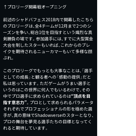
↑プロリーグ開幕戦オープニング
前述のシャドバフェス2018内で開幕したこちら
のプロリーグは、全4チームが12月まで2つのシ
ーズンを争い、総合1位を目指すという熾烈な真
剣勝負の場です。参加選手には、すでに大型賞金
大会を制したスターもいれば、これからのブレ
イクを期待されるニューカマーもいて多様な顔
ぶれ。
このプロリーグでもっとも大事なことは、「選手
としての成長」と観る者への「感動の提供」だと
私は思っています。ただゲームがうまい選手と
いうのはこの世界に何人でもいるわけで、その
中でプロ選手に求められているのは
“頂点を目
指す意志力”
。プロとして求められるパラメータ
それぞれでプロフェッショナルの形を極めた選
手が、真の意味でShadowverseのスターとなり、
プロの舞台を夢見る選手たちの目標となってく
れると期待しています。