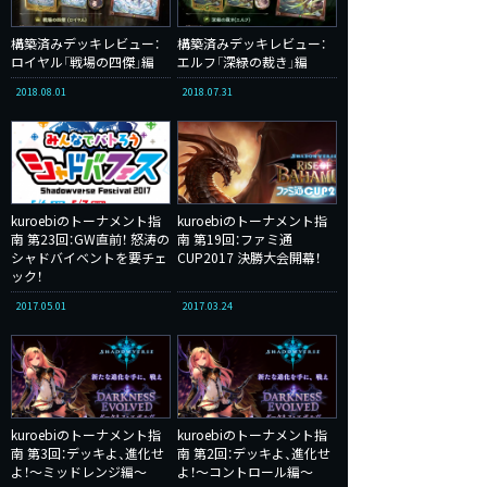
構築済みデッキレビュー：
構築済みデッキレビュー：
ロイヤル「戦場の四傑」編
エルフ「深緑の裁き」編
2018.08.01
2018.07.31
kuroebiのトーナメント指
kuroebiのトーナメント指
南 第23回：GW直前！ 怒涛の
南 第19回：ファミ通
シャドバイベントを要チェ
CUP2017 決勝大会開幕！
ック！
2017.05.01
2017.03.24
kuroebiのトーナメント指
kuroebiのトーナメント指
南 第3回：デッキよ、進化せ
南 第2回：デッキよ、進化せ
よ！～ミッドレンジ編～
よ！～コントロール編～