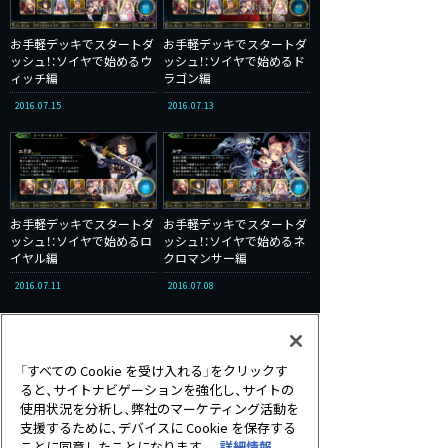
お手軽デッキでスタートダ
お手軽デッキでスタートダ
ッシュ！：ソイヤで始めるウ
ッシュ！：ソイヤで始めるド
ィッチ編
ラゴン編
2016.07.15
2016.07.13
お手軽デッキでスタートダ
お手軽デッキでスタートダ
ッシュ！：ソイヤで始めるロ
ッシュ！：ソイヤで始めるネ
イヤル編
クロマンサー編
2016.07.11
2016.07.08
2Pick
JCG
JCG OPEN
「すべての Cookie を受け入れる」をクリックす
kuroebiのキャスターな日々
ると、サイトナビゲーションを強化し、サイトの
使用状況を分析し、弊社のマーケティング活動を
kuroebiのシャドウバース入門
支援するために、デバイスに Cookie を保存する
kuroebiのトーナメント指南
RAGE
アグロ
ことに同意したことになります。
詳細情報