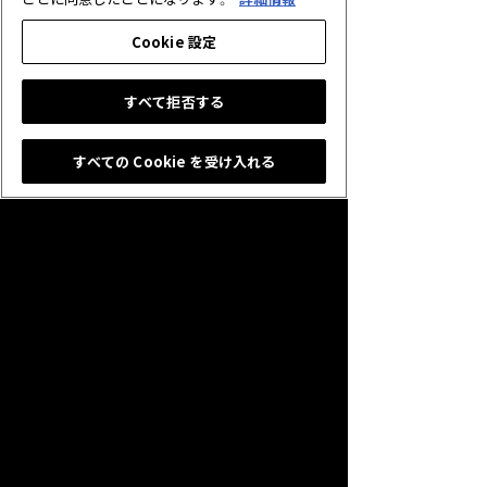
アドバンテージ
アリーナ
アンリミテッド
イベント
インストール
ヴァンパイア
Cookie 設定
ウィッチ
エルフ
お手軽デッキでスタートダッシュ！
すべて拒否する
カードアドバンテージ
カードゲーム
カードゲーム初体験
クラス
コントロール
すべての Cookie を受け入れる
コンボ
サンプルデッキ
シャドバフェス
ストーリーモード
ソロプレイ
ダークネス・エボルヴ
チュートリアル
デッキ
デッキ構築
デフォルトデッキ
テンポ
テンポアドバンテージ
トーナメント
ドラゴン
ドロー
ニュートラル
ネクロマンサー
ネメシス
バトル
バハムート降臨
ビショップ
ファミ通CUP
プラクティス
プレイング
みかん日記
ミッドレンジ
メインストーリー
ランキング
ランクマッチ
リーダー
ロイヤル
ワンダーランド・ドリームズ
一番はじめのシャドウバース
先攻後攻
初心者
初手
大会
対人戦
星神の伝説