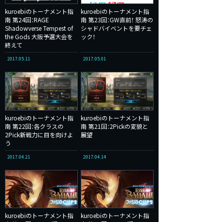
kuroebiのトーナメント指
kuroebiのトーナメント指
南 第24回：RAGE
南 第23回：GW直前！ 怒涛の
Shadowverse Tempest of
シャドバイベントを要チェ
the Gods 大阪予選大会を
ック！
終えて
2017.05.11
2017.05.01
kuroebiのトーナメント指
kuroebiのトーナメント指
南 第22回：各クラスの
南 第21回：2Pickの変貌と
2Pick新戦力に目を向けよ
展望
う
2017.04.21
2017.04.14
kuroebiのトーナメント指
kuroebiのトーナメント指