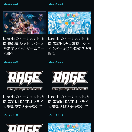
2017.09.22
2017.09.15
kuroebiのトーナメント指
kuroebiのトーナメント指
南 特別編：シャドウバース
南 第32回：全国高校生シャ
を遊びつくせ！ ゲームモー
ドウバース選手権2017決勝
ド紹介
総括
2017.09.08
2017.09.01
kuroebiのトーナメント指
kuroebiのトーナメント指
南 第31回：RAGEオフライ
南 第30回：RAGEオフライ
ン予選 東京大会を受けて
ン予選 大阪大会を受けて
2017.08.30
2017.08.18