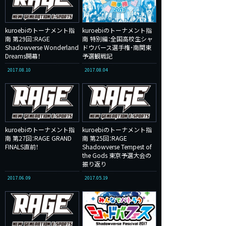
kuroebiのトーナメント指
kuroebiのトーナメント指
南 第29回：RAGE
南 特別編：全国高校生シャ
Shadowverse Wonderland
ドウバース選手権・南関東
Dreams開幕！
予選観戦記
2017.08.10
2017.08.04
kuroebiのトーナメント指
kuroebiのトーナメント指
南 第27回：RAGE GRAND
南 第25回：RAGE
FINALS直前！
Shadowverse Tempest of
the Gods 東京予選大会の
振り返り
2017.06.09
2017.05.19