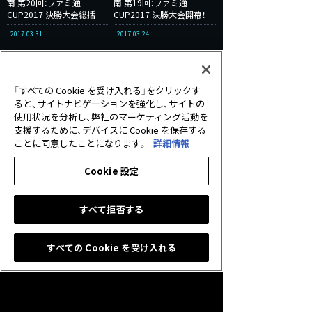
南 第20回：ファミ通
南 第19回：ファミ通
CUP2017 決勝大会総括
CUP2017 決勝大会開幕！
2017.03.31
2017.03.24
「すべての Cookie を受け入れる」をクリックす
ると、サイトナビゲーションを強化し、サイトの
kuroebiのトーナメント指
使用状況を分析し、弊社のマーケティング活動を
南 第18回：2Pickを始めよ
支援するために、デバイスに Cookie を保存する
う！ その3
ことに同意したことになります。
詳細情報
2017.03.17
Cookie 設定
すべて拒否する
もっと見る
すべての Cookie を受け入れる
2Pick
JCG
JCG OPEN
kuroebiのキャスターな日々
kuroebiのシャドウバース入門